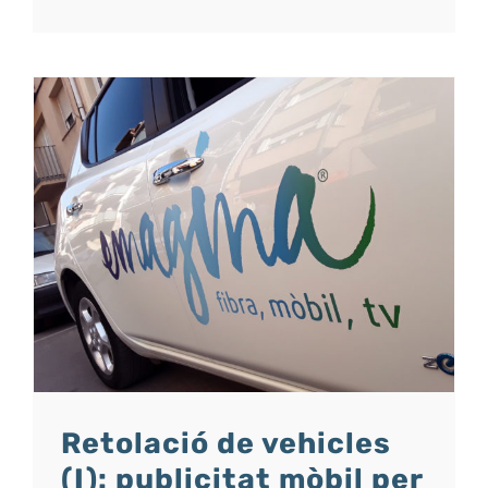
Ja
ha
arribat
la
retolació
respect
amb
el
medi
ambient
Retolació de vehicles
(I): publicitat mòbil per