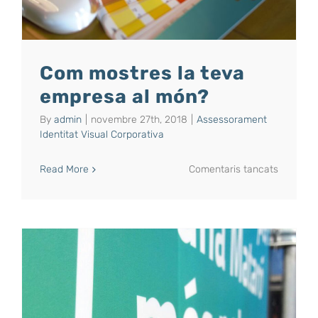
Com mostres la teva
empresa al món?
By
admin
|
novembre 27th, 2018
|
Assessorament
Identitat Visual Corporativa
a
Read More
Comentaris tancats
Com
mostres
la
teva
empresa
al
món?