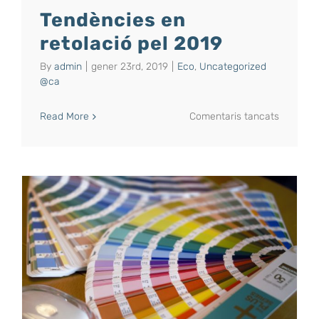
Tendències en
retolació pel 2019
By
admin
|
gener 23rd, 2019
|
Eco
,
Uncategorized
@ca
a
Read More
Comentaris tancats
Tendènc
en
retolació
pel
2019