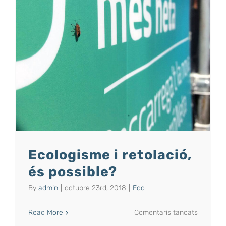
?
Ecologisme i retolació,
és possible?
By
admin
|
octubre 23rd, 2018
|
Eco
a
Read More
Comentaris tancats