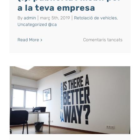
a la teva empresa
By
admin
|
març 5th, 2019
|
Retolació de vehicles
,
Uncategorized @ca
a
Read More
Comentaris tancats
Retolaci
de
vehicles
(I):
publicita
mòbil
per
a
la
teva
empresa