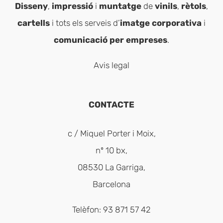
Disseny
,
impressió
i
muntatge
de
vinils
,
rètols
,
cartells
i tots els serveis d’
imatge corporativa
i
comunicació per empreses
.
Avis legal
CONTACTE
c / Miquel Porter i Moix,
nº 10 bx,
08530 La Garriga,
Barcelona
Telèfon: 93 871 57 42