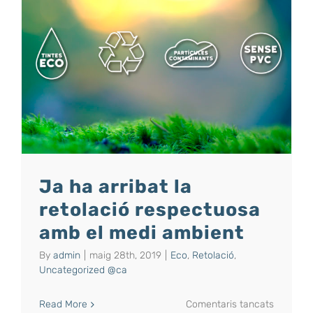
Ja ha arribat la
retolació respectuosa
amb el medi ambient
By
admin
|
maig 28th, 2019
|
Eco
,
Retolació
,
Uncategorized @ca
a
Read More
Comentaris tancats