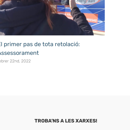
l primer pas de tota retolació:
El sto
Assessorament
octubre 
ebrer 22nd, 2022
TROBA’NS A LES XARXES!