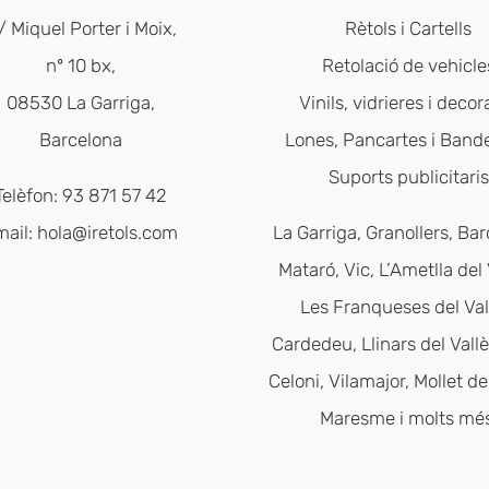
/ Miquel Porter i Moix,
Rètols i Cartells
nº 10 bx,
Retolació de vehicle
08530 La Garriga,
Vinils, vidrieres i decor
Barcelona
Lones, Pancartes i Band
Suports publicitaris
Telèfon: 93 871 57 42
mail:
hola@iretols.com
La Garriga, Granollers, Bar
Mataró, Vic, L’Ametlla del 
Les Franqueses del Val
Cardedeu, Llinars del Vallè
Celoni, Vilamajor, Mollet del
Maresme i molts més