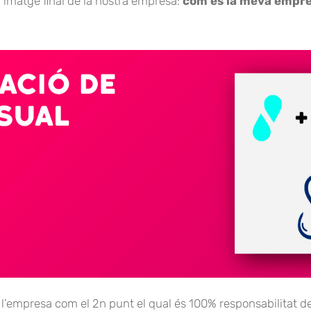
 imatge final de la nostra empresa:
com és la meva empr
l’empresa com el 2n punt el qual és 100% responsabilitat de l