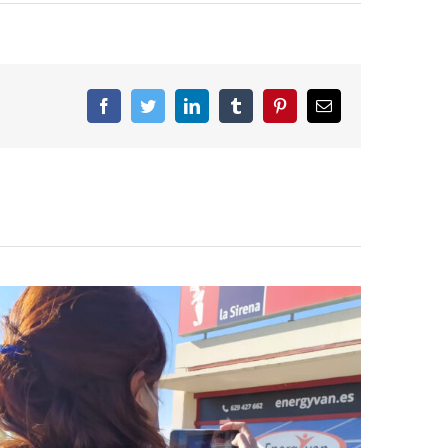
Facebook
Twitter
LinkedIn
Tumblr
Pinterest
Email