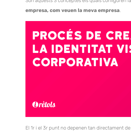
Són aquests 3 conceptes els quals configuren la
empresa, com veuen la meva empresa
.
El 1r i el 3r punt no depenen tan directament de 