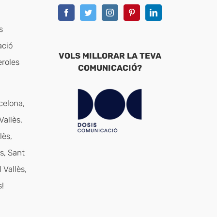
s
ació
VOLS MILLORAR LA TEVA
eroles
COMUNICACIÓ?
celona,
Vallès,
lès,
s, Sant
 Vallès,
!