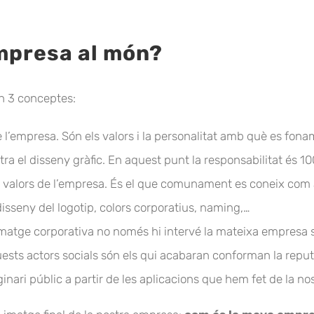
mpresa al món?
en 3 conceptes:
de l’empresa. Són els valors i la personalitat amb què es fon
tra el disseny gràfic. En aquest punt la responsabilitat és 1
 els valors de l’empresa. És el que comunament es coneix com
disseny del logotip, colors corporatius, naming,…
a imatge corporativa no només hi intervé la mateixa empresa
quests actors socials són els qui acabaran conforman la reput
ginari públic a partir de les aplicacions que hem fet de la n