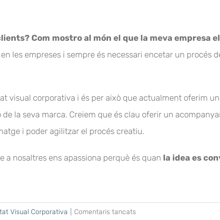
lients? Com mostro al món el que la meva empresa els
en les empreses i sempre és necessari encetar un procés de c
tat visual corporativa i és per això que actualment oferim u
ió de la seva marca. Creiem que és clau oferir un acompany
atge i poder agilitzar el procés creatiu.
que a nosaltres ens apassiona perquè és quan
la idea es co
a
at Visual Corporativa
|
Comentaris tancats