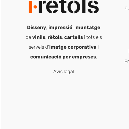
c 
Disseny
,
impressió
i
muntatge
de
vinils
,
rètols
,
cartells
i tots els
serveis d’
imatge corporativa
i
comunicació per empreses
.
E
Avis legal