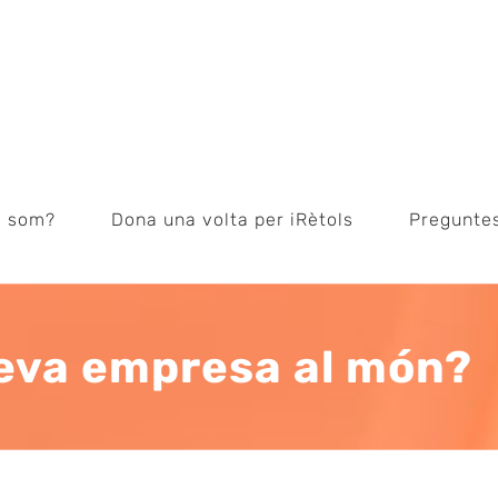
i som?
Dona una volta per iRètols
Pregunte
eva empresa al món?