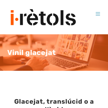
Skip
to
content
Vinil glacejat
Glacejat, translúcid o a