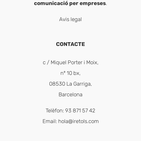
comunicació per empreses
.
Avis legal
CONTACTE
c / Miquel Porter i Moix,
nº 10 bx,
08530 La Garriga,
Barcelona
Telèfon: 93 871 57 42
Email:
hola@iretols.com