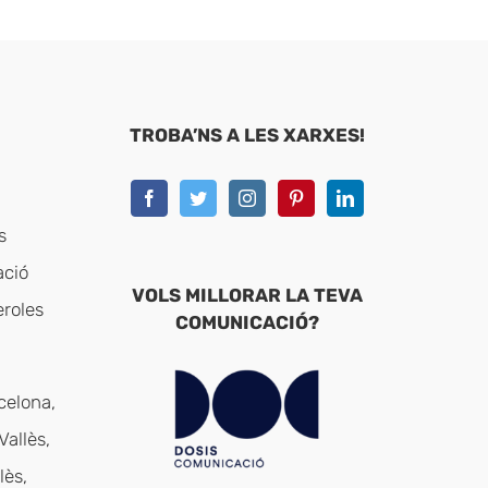
TROBA’NS A LES XARXES!
s
ació
VOLS MILLORAR LA TEVA
eroles
COMUNICACIÓ?
celona,
Vallès,
lès,