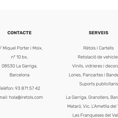
CONTACTE
SERVEIS
/ Miquel Porter i Moix,
Rètols i Cartells
nº 10 bx,
Retolació de vehicle
08530 La Garriga,
Vinils, vidrieres i decor
Barcelona
Lones, Pancartes i Band
Suports publicitaris
Telèfon: 93 871 57 42
mail:
hola@iretols.com
La Garriga, Granollers, Bar
Mataró, Vic, L’Ametlla del 
Les Franqueses del Val