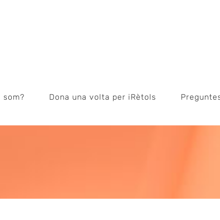
i som?
Dona una volta per iRètols
Pregunte