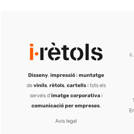
c 
Disseny
,
impressió
i
muntatge
de
vinils
,
rètols
,
cartells
i tots els
serveis d’
imatge corporativa
i
comunicació per empreses
.
E
Avis legal