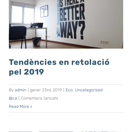
Tendències en retolació
pel 2019
By
admin
|
gener 23rd, 2019
|
Eco
,
Uncategorized
a
@ca
|
Comentaris tancats
Tendències
Read More
en
retolació
pel