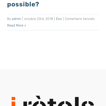
possible?
a
By
admin
|
octubre 23rd, 2018
|
Eco
|
Comentaris tancats
Ecolog
Read More
i
retolaci
és
possibl