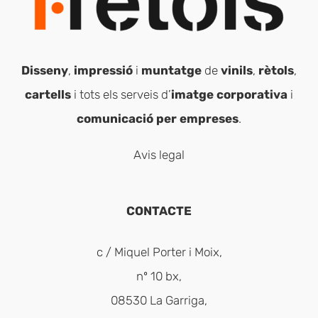
Disseny
,
impressió
i
muntatge
de
vinils
,
rètols
,
cartells
i tots els serveis d’
imatge corporativa
i
comunicació per empreses
.
Avis legal
CONTACTE
c / Miquel Porter i Moix,
nº 10 bx,
08530 La Garriga,