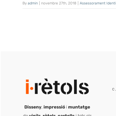
By
admin
|
novembre 27th, 2018
|
Assessorament Identit
c 
Disseny
,
impressió
i
muntatge
de
vinils
,
rètols
,
cartells
i tots els