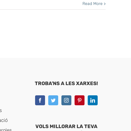
Read More
TROBA’NS A LES XARXES!
s
ació
VOLS MILLORAR LA TEVA
eroles