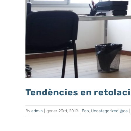
Tendències en retolaci
By
admin
|
gener 23rd, 2019
|
Eco
,
Uncategorized @ca
|