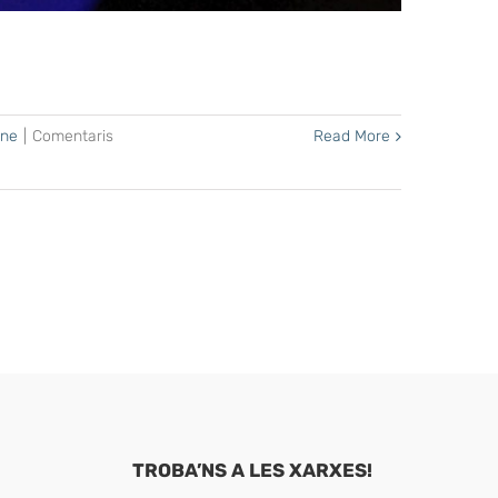
ine
|
Comentaris
Read More
TROBA’NS A LES XARXES!