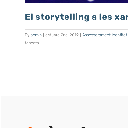
El storytelling a les x
By
admin
|
octubre 2nd, 2019
|
Assessorament Identitat 
a
tancats
El
storytelling
a
les
xarxes
socials