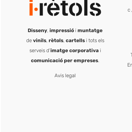
c 
Disseny
,
impressió
i
muntatge
de
vinils
,
rètols
,
cartells
i tots els
serveis d’
imatge corporativa
i
comunicació per empreses
.
E
Avis legal