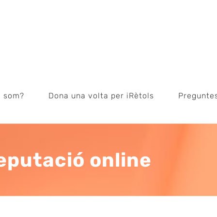
i som?
Dona una volta per iRètols
Pregunte
reputació online