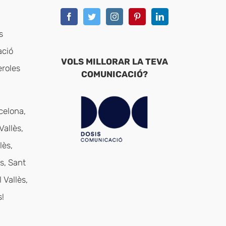
s
ació
VOLS MILLORAR LA TEVA
eroles
COMUNICACIÓ?
celona,
Vallès,
lès,
s, Sant
 Vallès,
!