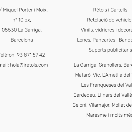
/ Miquel Porter i Moix,
Rètols i Cartells
nº 10 bx,
Retolació de vehicle
08530 La Garriga,
Vinils, vidrieres i decor
Barcelona
Lones, Pancartes i Band
Suports publicitaris
Telèfon: 93 871 57 42
mail:
hola@iretols.com
La Garriga, Granollers, Bar
Mataró, Vic, L’Ametlla del 
Les Franqueses del Val
Cardedeu, Llinars del Vallè
Celoni, Vilamajor, Mollet del
Maresme i molts més