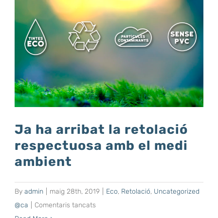
Ja ha arribat la retolació
respectuosa amb el medi
ambient
By
admin
|
maig 28th, 2019
|
Eco
,
Retolació
,
Uncategorized
a
@ca
|
Comentaris tancats