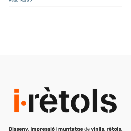
Ja
Read More
ha
arribat
la
retolació
respectuosa
amb
el
medi
ambient
Disseny
,
impressió
i
muntatge
de
vinils
,
rètols
,