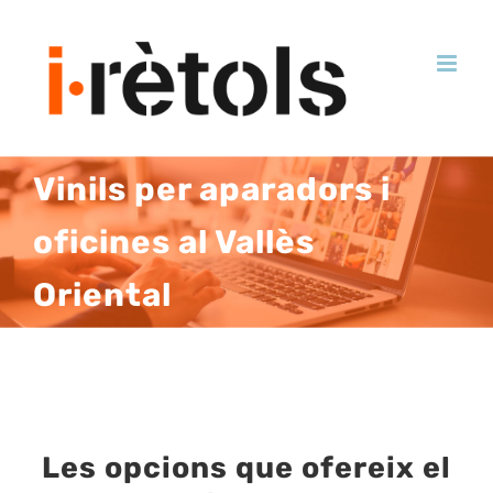
Skip
to
content
Vinils per aparadors i
oficines al Vallès
Oriental
Les opcions que ofereix el