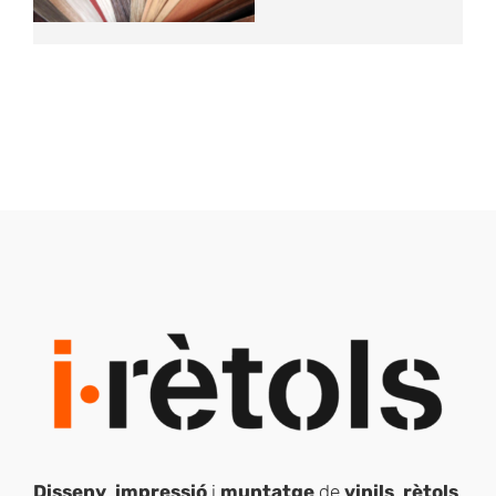
Disseny
,
impressió
i
muntatge
de
vinils
,
rètols
,