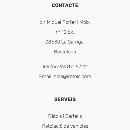
CONTACTE
c / Miquel Porter i Moix,
nº 10 bx,
08530 La Garriga,
Barcelona
Telèfon: 93 871 57 42
Email:
hola@iretols.com
SERVEIS
Rètols i Cartells
Retolació de vehicles